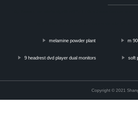
http://www.cmer.site/api/getlink/8?url=https://www.dxkmachinery
automatico-de-limpieza-de-manos-de-alta-tecnolog
melamine powder plant
m 90
9 headrest dvd player dual monitors
soft 
Copyright © 2021 Shang