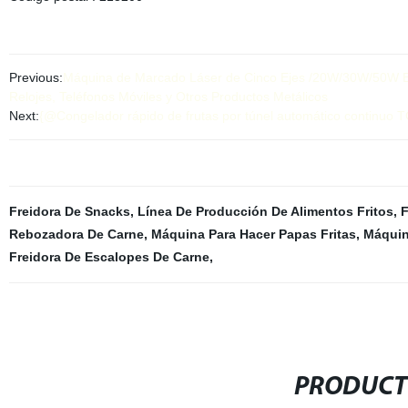
Previous:
Máquina de Marcado Láser de Cinco Ejes /20W/30W/50W Es 
Relojes, Teléfonos Móviles y Otros Productos Metálicos
Next:
{@Congelador rápido de frutas por túnel automático continuo T
Freidora De Snacks
,
Línea De Producción De Alimentos Fritos
,
F
Rebozadora De Carne
,
Máquina Para Hacer Papas Fritas
,
Máquin
Freidora De Escalopes De Carne
,
PRODUCT