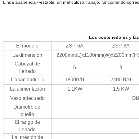
Linda apariencia --estable, un meticuloso trabajo, funcionando corre
Los contenedores y la
El modelo
ZSP-6A
ZSP-8A
La dimensión
2200
mm
(
L
)
x1100mm
(
W
)
x2200mm
(
H
Cabezal de
6
8
llenado
Capacidad
(
1L
)
1800B/H
2400 B/H
La alimentación
1.1KW
1,5 KW
Vaso adecuado
Di
Diámetro del
cuello
El rango de
llenado
La
presión de