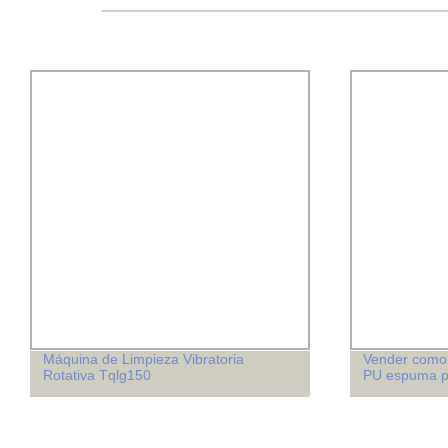
Vender como Hot Cakes Venta caliente
La fundición 
PU espuma poliuretano Spray
maquinaria