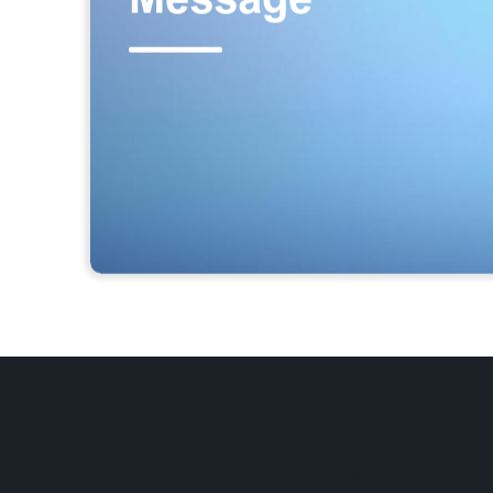
http://www.cmer.site/api/getlink/8?url=https://w