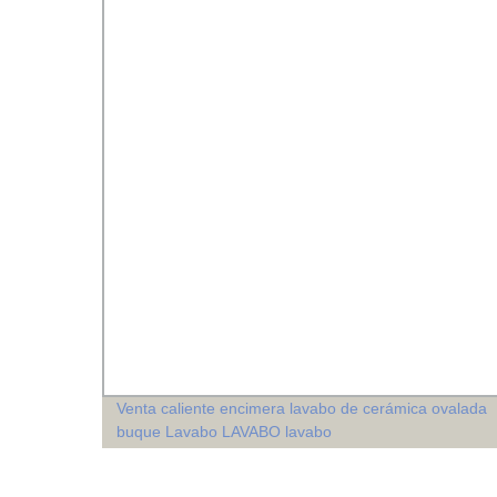
e
Venta caliente encimera lavabo de cerámica ovalada
 metal
buque Lavabo LAVABO lavabo