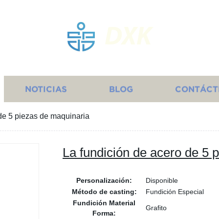
DXK
NOTICIAS
BLOG
CONTÁCT
de 5 piezas de maquinaria
La fundición de acero de 5 
Personalización:
Disponible
Método de casting:
Fundición Especial
Fundición Material
Grafito
Forma: