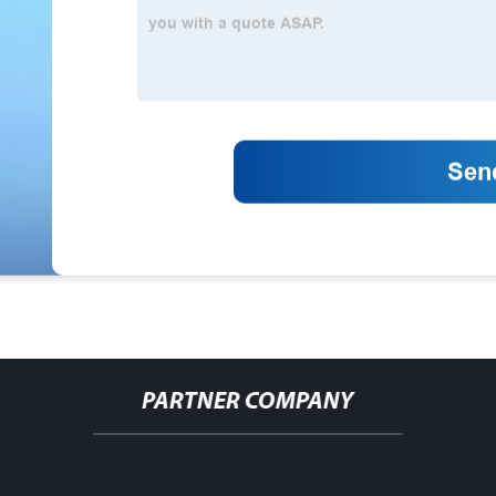
PARTNER COMPANY
ww.dxkmachineryco.es/products/la-fundicion-de-acero-de-5-piezas-de-m