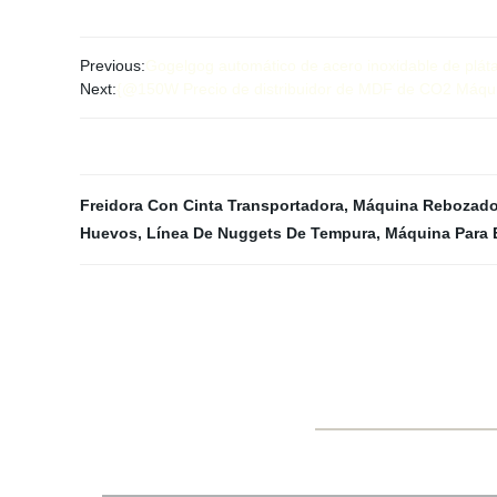
Previous:
Gogelgog automático de acero inoxidable de plát
Next:
{@150W Precio de distribuidor de MDF de CO2 Máquina
Freidora Con Cinta Transportadora
,
Máquina Rebozado
Huevos
,
Línea De Nuggets De Tempura
,
Máquina Para 