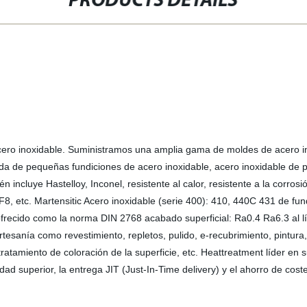
PRODUCTS DETAILS
acero inoxidable. Suministramos una amplia gama de moldes de acero in
da de pequeñas fundiciones de acero inoxidable, acero inoxidable de p
incluye Hastelloy, Inconel, resistente al calor, resistente a la corrosi
CF8, etc. Martensitic Acero inoxidable (serie 400): 410, 440C 431 de f
 ofrecido como la norma DIN 2768 acabado superficial: Ra0.4 Ra6.3 al lí
rtesanía como revestimiento, repletos, pulido, e-recubrimiento, pintura
o tratamiento de coloración de la superficie, etc. Heattreatment líder e
ad superior, la entrega JIT (Just-In-Time delivery) y el ahorro de cos