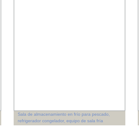
Sala de almacenamiento en frío para pescado,
refrigerador congelador, equipo de sala fría