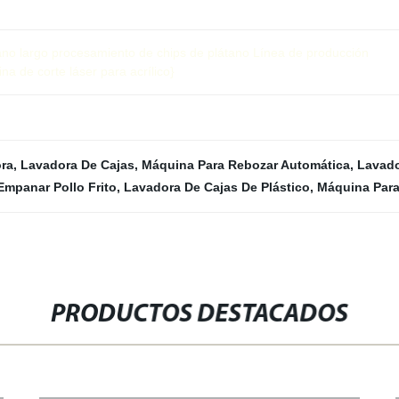
ano largo procesamiento de chips de plátano Línea de producción
 de corte láser para acrílico}
ra
,
Lavadora De Cajas
,
Máquina Para Rebozar Automática
,
Lavado
Empanar Pollo Frito
,
Lavadora De Cajas De Plástico
,
Máquina Para
PRODUCTOS DESTACADOS