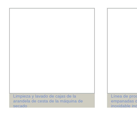
Limpieza y lavado de cajas de la
Línea de pro
arandela de cesta de la máquina de
empanadas de
secado
inoxidable ind