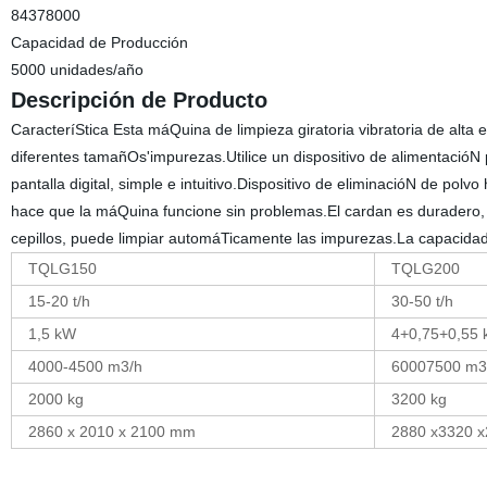
84378000
Capacidad de Producción
5000 unidades/año
Descripción de Producto
CaracteríStica Esta máQuina de limpieza giratoria vibratoria de alta 
diferentes tamañOs'impurezas.Utilice un dispositivo de alimentacióN p
pantalla digital, simple e intuitivo.Dispositivo de eliminacióN de pol
hace que la máQuina funcione sin problemas.El cardan es duradero,
cepillos, puede limpiar automáTicamente las impurezas.La capacidad
TQLG150
TQLG200
15-20 t/h
30-50 t/h
1,5 kW
4+0,75+0,55
4000-4500 m3/h
60007500 m3
2000 kg
3200 kg
2860 x 2010 x 2100 mm
2880 x3320 