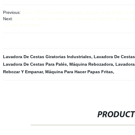
Previous:
Mejor 10000 automática de pollo Breeder jaula Broiler Gran
Next:
{@Línea de lavado y limpieza de botellas de plástico, película, bo
reciclaje fabricante}
Lavadora De Cestas Giratorias Industriales
,
Lavadora De Cestas
Lavadora De Cestas Para Palés
,
Máquina Rebozadora
,
Lavadora 
Rebozar Y Empanar
,
Máquina Para Hacer Papas Fritas
,
PRODUCT