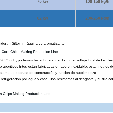
75 kw
100-150 kg/h
82 kw
200-250 kg/h
reidora→Sifter→máquina de aromatizante
0V/50Hz, podemos hacerlo de acuerdo con el voltaje local de los clie
peritivos fritos están fabricadas en acero inoxidable, esta línea es de
sistema de bloques de construcción y función de autolimpieza.
 refrigeración por agua y casquillos resistentes al desgaste y husillo