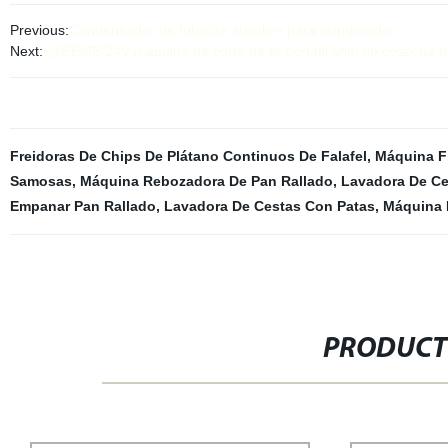
Previous:
Condensador de tubo de alambre para refrigerador
Next:
{@EEMS 24V máquina de corte de té portátil Mini de cosecha de 
Freidoras De Chips De Plátano Continuos De Falafel
,
Máquina Fr
Samosas
,
Máquina Rebozadora De Pan Rallado
,
Lavadora De Ce
Empanar Pan Rallado
,
Lavadora De Cestas Con Patas
,
Máquina 
PRODUCT