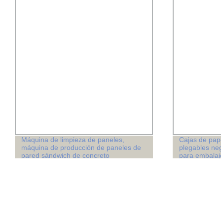
Máquina de limpieza de paneles,
Cajas de pap
máquina de producción de paneles de
plegables ne
pared sándwich de concreto
para embalaj
prefabricado ligero para construir casas
prefabricadas