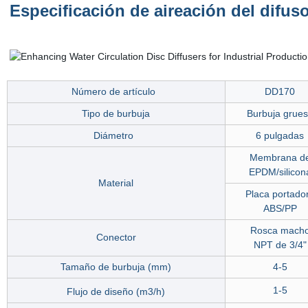
Especificación de aireación del difu
Número de artículo
DD170
Tipo de burbuja
Burbuja grue
Diámetro
6 pulgadas
Membrana d
EPDM/silicon
Material
Placa portado
ABS/PP
Rosca mach
Conector
NPT de 3/4"
Tamaño de burbuja (mm)
4-5
1-5
Flujo de diseño (m3
/h)