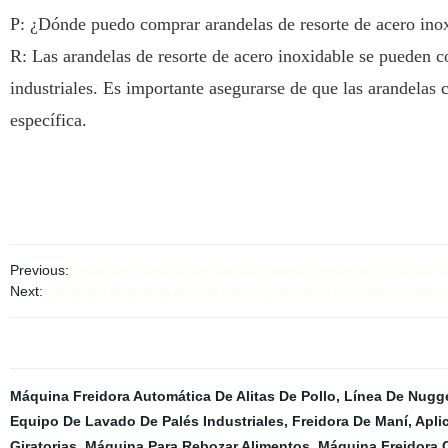
P: ¿Dónde puedo comprar arandelas de resorte de acero ino
R: Las arandelas de resorte de acero inoxidable se pueden c
industriales. Es importante asegurarse de que las arandelas 
específica.
Previous:
Precio de máquina de hamburguesas de acero inoxidable lí
Next:
{@Equipo de granja avícola de engorde para la cosecha automá
Máquina Freidora Automática De Alitas De Pollo
,
Línea De Nugg
Equipo De Lavado De Palés Industriales
,
Freidora De Maní
,
Apli
Giratorias
,
Máquina Para Rebozar Alimentos
,
Máquina Freidora 