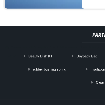
PART
http://www.cmer.site/api/getlink/8?url=https://www.dxkmachineryco.
Beauty Dish Kit
Doypack Bag
laton/
rubber bushing spring
Insulatio
Clear