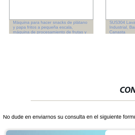
Máquina para hacer snacks de plátano
SUS304 Lavad
y papa fritos a pequeña escala,
Industrial, Ba
máquina de procesamiento de frutas y
Canasta
verduras para chips de plátano
CON
No dude en enviarnos su consulta en el siguiente form