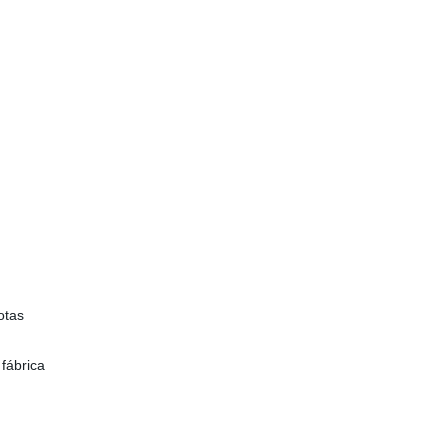
otas
fábrica