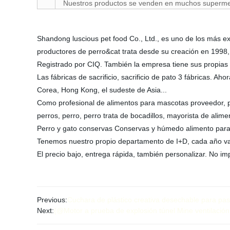
Nuestros productos se venden en muchos superme
Shandong luscious pet food Co., Ltd., es uno de los más 
productores de perro&cat trata desde su creación en 1998, t
Registrado por CIQ. También la empresa tiene sus propias g
Las fábricas de sacrificio, sacrificio de pato 3 fábricas. 
Corea, Hong Kong, el sudeste de Asia...
Como profesional de alimentos para mascotas proveedor, 
perros, perro, perro trata de bocadillos, mayorista de alim
Perro y gato conservas Conservas y húmedo alimento par
Tenemos nuestro propio departamento de I+D, cada año va
El precio bajo, entrega rápida, también personalizar. No 
Previous:
Cuchara de plástico creativa desechable para pas
Next:
{@Motor a prueba de explosión túnel Mine ventilación 