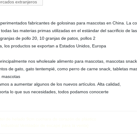
rcados extranjeros
experimentados fabricantes de golosinas para mascotas en China. La c
odas las materias primas utilizadas en el estándar del sacrificio de las
ranjas de pollo 20, 10 granjas de patos, pollos 2
Ahora, los productos se exportan a Estados Unidos, Europa
principalmente nos wholesale alimento para mascotas, mascotas snack
entos de gato, gato tentempié, como perro de carne snack, tabletas mas
a mascotas
mos a aumentar algunos de los nuevos artículos. Alta calidad,
importa lo que sus necesidades, todos podamos conocerte
tel de helado 9cm cuchara de corazón de plástico
Industrial Ventilador de escape para la venta}