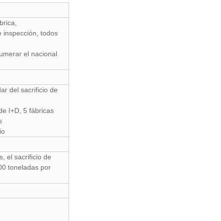
ábrica,
 inspección, todos
umerar el nacional
ar del sacrificio de
de I+D, 5 fábricas
s
io
 el sacrificio de
500 toneladas por