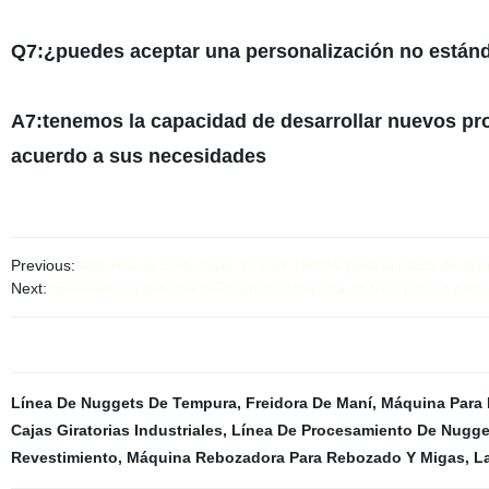
Q7:¿puedes aceptar una personalización no están
A7:tenemos la capacidad de desarrollar nuevos pro
acuerdo a sus necesidades
Previous:
Máquina de corte láser 1000W 1500W para la placa de acer
Next:
{@Freidora a presión (PFE-600) / Máquina de freír pollo a presió
Línea De Nuggets De Tempura
,
Freidora De Maní
,
Máquina Para 
Cajas Giratorias Industriales
,
Línea De Procesamiento De Nugge
Revestimiento
,
Máquina Rebozadora Para Rebozado Y Migas
,
L