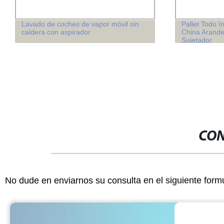
Pallet Todo Incluido Juke M2-M36
Compactador 
China Arandela Plana de Cobre
caliente par
Sujetador
de alta calid
CON
No dude en enviarnos su consulta en el siguiente form