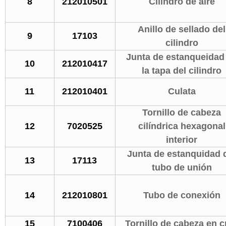
8
212010501
Cilindro de aire
Anillo de sellado del
9
17103
cilindro
Junta de estanqueidad
10
212010417
la tapa del cilindro
11
212010401
Culata
Tornillo de cabeza
12
7020525
cilíndrica hexagonal
interior
Junta de estanquidad 
13
17113
tubo de unión
14
212010801
Tubo de conexión
15
7100406
Tornillo de cabeza en c