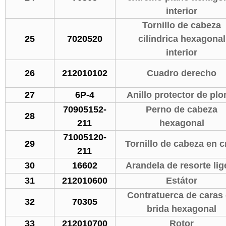
interior
Tornillo de cabeza
25
7020520
cilíndrica hexagonal
interior
26
212010102
Cuadro derecho
27
6P-4
Anillo protector de pl
70905152-
Perno de cabeza
28
211
hexagonal
71005120-
29
Tornillo de cabeza en c
211
30
16602
Arandela de resorte lig
31
212010600
Estátor
Contratuerca de caras
32
70305
brida hexagonal
33
212010700
Rotor