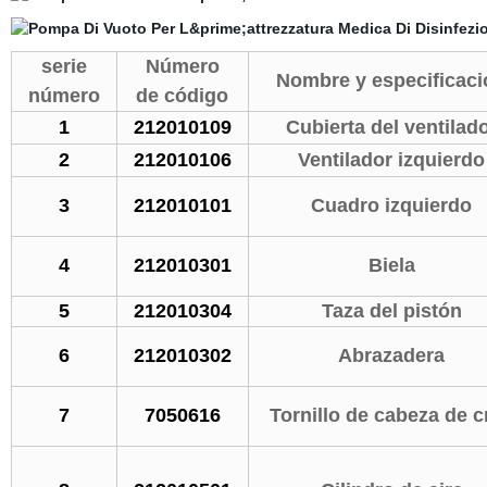
serie
Número
Nombre y especificaci
número
de código
1
212010109
Cubierta del ventilad
2
212010106
Ventilador izquierdo
3
212010101
Cuadro izquierdo
4
212010301
Biela
5
212010304
Taza del pistón
6
212010302
Abrazadera
7
7050616
Tornillo de cabeza de c