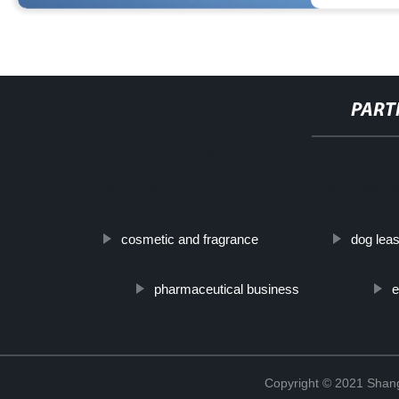
PART
http://www.cmer.site/api/getlink/8?url=https://www.dxkmachinery
embalaje-de-alimentos-y-medicamentos-ac220v-ac380v-
cosmetic and fragrance
dog lea
pharmaceutical business
e
Copyright © 2021 Shang