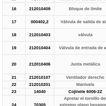
16
212010409
Bloque de límite
17
000402,2
Válvula de salida de ai
18
212010403
válvula
19
212010404
Válvula de entrada de a
20
212010406
Junta metálica
21
212010107
Ventilador derecho
22
212010201
Manivela
23
14040
Cojinete 6006-2Z
Apretar el tornillo de
24
70305
extremo plano hexago