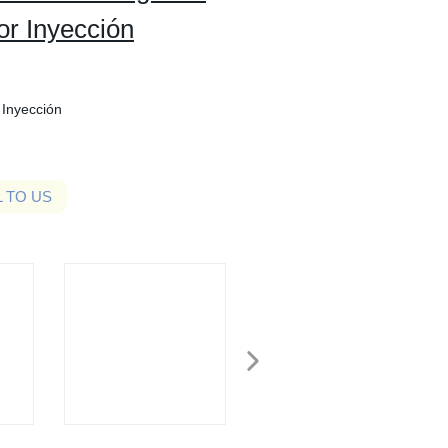
r Inyección
 Inyección
 TO US