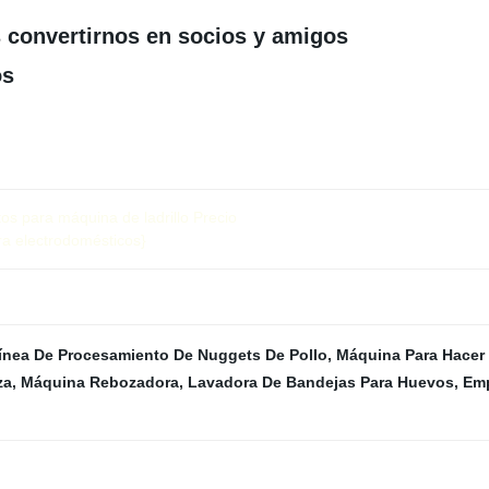
 convertirnos en socios y amigos
os
tos para máquina de ladrillo Precio
ra electrodomésticos}
ínea De Procesamiento De Nuggets De Pollo
,
Máquina Para Hacer 
za
,
Máquina Rebozadora
,
Lavadora De Bandejas Para Huevos
,
Emp