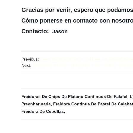
Gracias por venir, espero que podamos
Cómo ponerse en contacto con nosotr
Contacto:
Jason
Previous:
Palets de fibra de vidrio GMT de alta calidad bara
Next:
{@Batidora de mano portátil de Immersion Electric pa
Freidoras De Chips De Plátano Continuos De Falafel
,
L
Preenharinada
,
Freidora Continua De Pastel De Calaba
Freidora De Cebollas
,