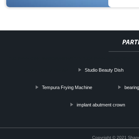
PART
http://www.cmer.site/api/getlink/8?url=https://www.dxkmachineryc
Studio Beauty Dish
banera-independiente/
Tempura Frying Machine
bearing
implant abutment crown
Copyright © 2021 Shang