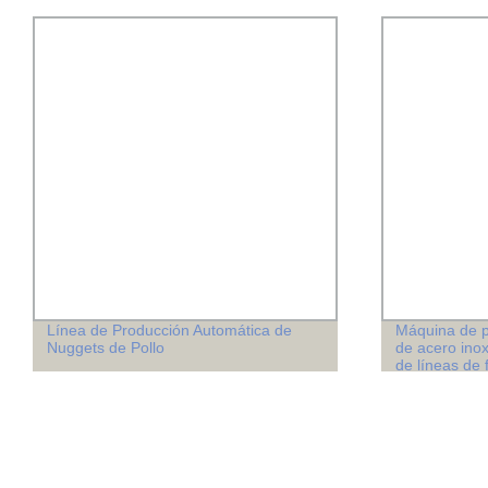
Línea de Producción Automática de
Máquina de p
Nuggets de Pollo
de acero inox
de líneas de 
cocina