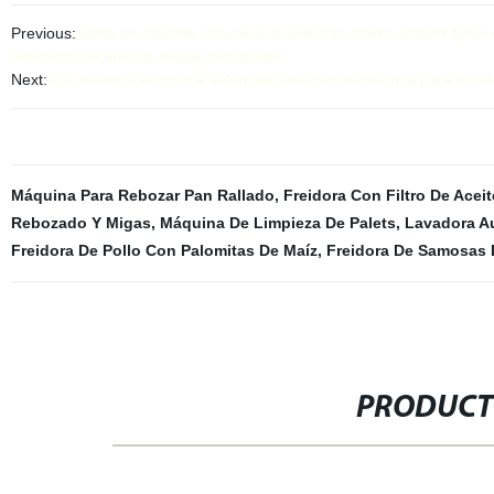
Previous:
Venta en caliente Industrial automática 40kW~300kW túnel
alimentación de bajo voltaje distribuida
Next:
{@Lavadora secadora automática industrial eléctrica para bandej
Máquina Para Rebozar Pan Rallado
,
Freidora Con Filtro De Aceit
Rebozado Y Migas
,
Máquina De Limpieza De Palets
,
Lavadora Au
Freidora De Pollo Con Palomitas De Maíz
,
Freidora De Samosas D
PRODUCT