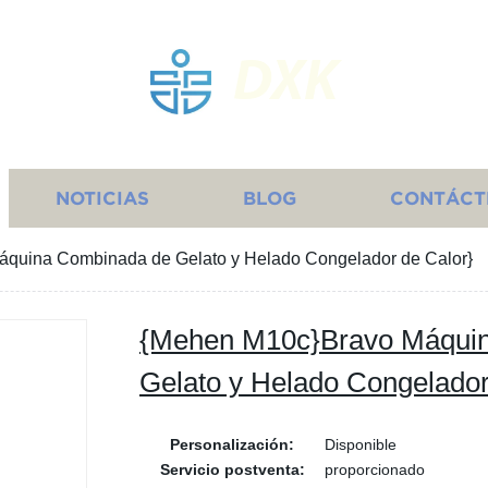
DXK
NOTICIAS
BLOG
CONTÁCT
quina Combinada de Gelato y Helado Congelador de Calor}
{Mehen M10c}Bravo Máqui
Gelato y Helado Congelador
Personalización:
Disponible
Servicio postventa:
proporcionado