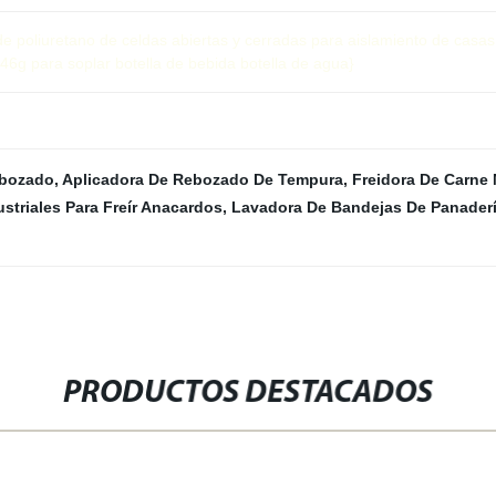
e poliuretano de celdas abiertas y cerradas para aislamiento de casa
g para soplar botella de bebida botella de agua}
ebozado
,
Aplicadora De Rebozado De Tempura
,
Freidora De Carne
striales Para Freír Anacardos
,
Lavadora De Bandejas De Panader
PRODUCTOS DESTACADOS