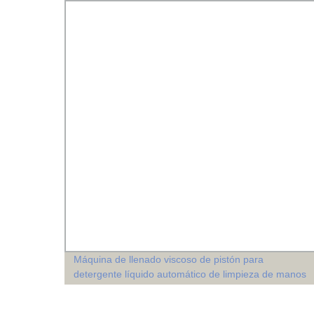
iales
Máquina de llenado viscoso de pistón para
detergente líquido automático de limpieza de manos
de alta tecnología