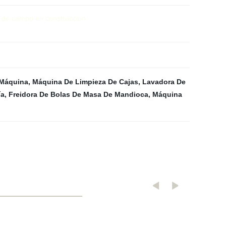
s de campo en construcción
 Máquina
,
Máquina De Limpieza De Cajas
,
Lavadora De
ía
,
Freidora De Bolas De Masa De Mandioca
,
Máquina