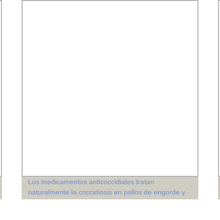
Los medicamentos anticoccidiales tratan
naturalmente la coccidiosis en pollos de engorde y
ponedoras