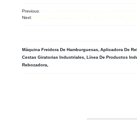
Previous:
Mejor calidad de maquinaria para rociar espuma d
Next:
{@Preforma de plástico Pet de 28 mm Pco 1881 13G-46
Máquina Freidora De Hamburguesas
,
Aplicadora De R
Cestas Giratorias Industriales
,
Línea De Productos Indu
Rebozadora
,