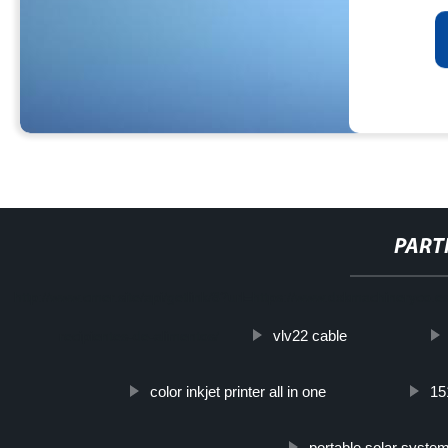
PART
http://www.cmer.site/api/getlink/8?url=https://www.dxkmachineryco.
vlv22 cable
recipientes-de-alimentos/
color inkjet printer all in one
15
portable solar syste