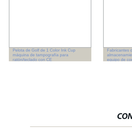
Pelota de Golf de 1 Color Ink Cup
Fabricantes d
máquina de tampografía para
almacenamien
ratón/teclado con CE
equipo de co
habitaciones 
CON