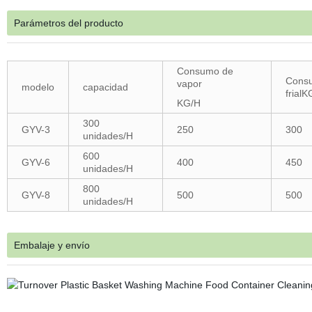
Parámetros del producto
Consumo de
Cons
vapor
modelo
capacidad
frialK
KG/H
300
GYV-3
250
300
unidades/H
600
GYV-6
400
450
unidades/H
800
GYV-8
500
500
unidades/H
Embalaje y envío