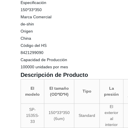
Especificación
150*33*350
Marca Comercial
de-shin
Origen
China
Código del HS
8421299090
Capacidad de Producción
100000 unidades por mes
Descripción de Producto
El
El tamaño
La
Tipo
modelo
(OD*ID*H)
presión
El
SP-
150*33*350
exterior
1535S-
Standard
(6um)
al
33
interior