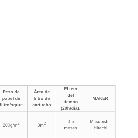
El uso
Peso de
Área de
del
papel de
filtro de
MAKER
tiempo
filtro/squre
cartucho
(20h/día).
3-5
Mitsubishi,
2
2
200g/m
3m
meses
HItachi