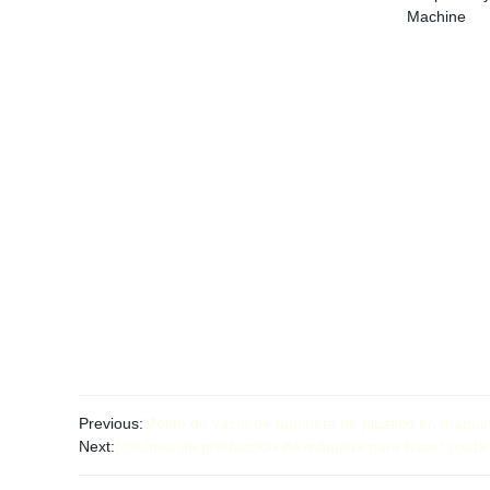
Previous:
Molde de vacío de gabinete de plástico en máquin
Next:
{@Línea de producción de máquina para hacer pasta ca