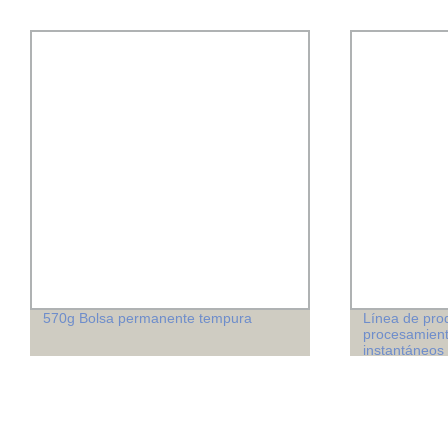
570g Bolsa permanente tempura
Línea de pro
procesamient
instantáneos 