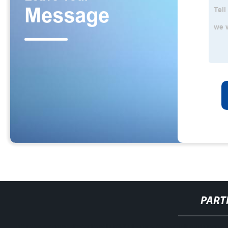
PART
http://www.cmer.site/api/getlink/8?url=https://www.dxkmachineryc