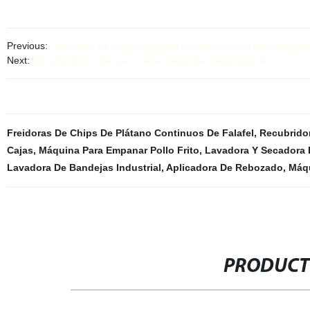
Previous:
Fabricante de China Arandela de goma EPDM personalizada e
Next:
{@La fundición de acero para piezas de maquinaria 4}
Freidoras De Chips De Plátano Continuos De Falafel
,
Recubrido
Cajas
,
Máquina Para Empanar Pollo Frito
,
Lavadora Y Secadora
Lavadora De Bandejas Industrial
,
Aplicadora De Rebozado
,
Máq
PRODUCT