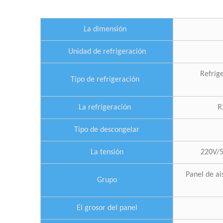
La dimensión
Unidad de refrigeración
Refrige
Tipo de refrigeración
La refrigeración
R
Tipo de descongelar
La tensión
220V/5
Panel de ai
Grupo
El grosor del panel