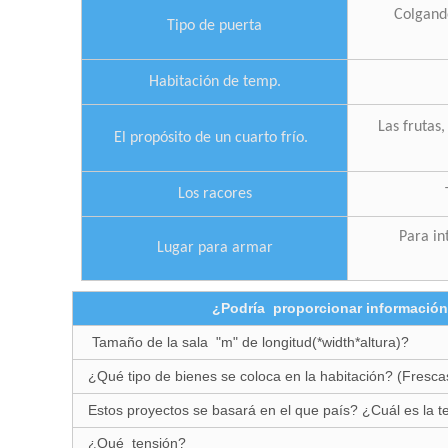
Colgand
Tipo de puerta
Habitación de temp.
Las frutas,
El propósito de un cuarto frío.
Los racores
Para in
Lugar para armar
¿Podría proporcionar información 
Tamaño de la sala "m" de longitud(*width*altura)?
¿Qué tipo de bienes se coloca en la habitación? (Fresc
Estos proyectos se basará en el que país? ¿Cuál es la t
¿Qué tensión?