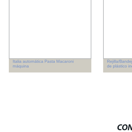
Italia automática Pasta Macaroni
Rejilla/Band
máquina
de plástico in
CON