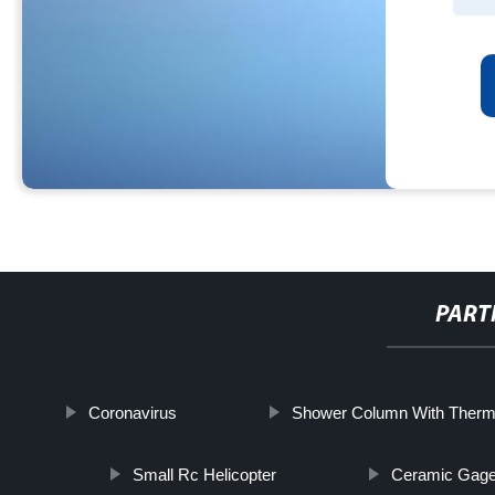
PART
http://www.cmer.site/api/getlink/8?url=https://www.dxkm
Coronavirus
Shower Column With Therm
Small Rc Helicopter
Ceramic Gag