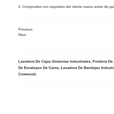
3. Compruebe con requisitos del cliente nuevo antes de que
Previous:
Máquina de chips de plátano Chips de plátano Sli
Next:
{@Palé de Plástico Serie de Tres Patines 1100X110
Lavadora De Cajas Giratorias Industriales
,
Freidora De
De Escalopes De Carne
,
Lavadora De Bandejas Industri
Comercial
,