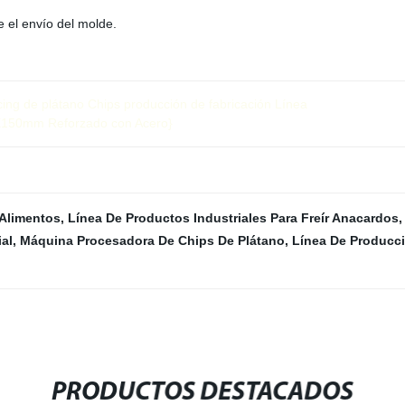
 el envío del molde.
cing de plátano Chips producción de fabricación Línea
0X150mm Reforzado con Acero}
 Alimentos
,
Línea De Productos Industriales Para Freír Anacardos
al
,
Máquina Procesadora De Chips De Plátano
,
Línea De Producci
PRODUCTOS DESTACADOS