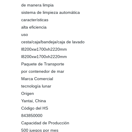
de manera limpia
sistema de limpieza automática
características
alta eficiencia
uso
cesta/caja/bandeja/caja de lavado
l8200xw1700xh2220mm
l8200xw1700xh2220mm
Paquete de Transporte
por contenedor de mar
Marca Comercial
tecnología lunar
Origen
Yantai, China
Código del HS
843850000
Capacidad de Producción
500 juegos por mes