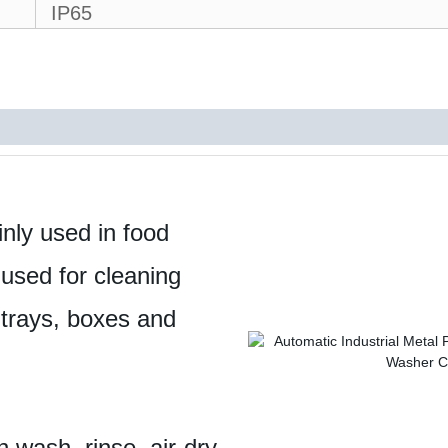
IP65
nly used in food
 used for cleaning
 trays, boxes and
 wash, rinse, air-dry