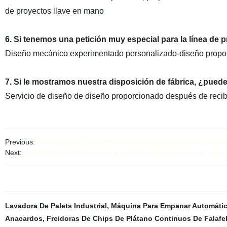
de proyectos llave en mano
6. Si tenemos una petición muy especial para la línea de
Diseño mecánico experimentado personalizado-diseño propo
7. Si le mostramos nuestra disposición de fábrica, ¿puede
Servicio de diseño de diseño proporcionado después de recibir
Previous:
Venta caliente Calacatta de piedra de cuarzo para la coci
Next:
{@Srh3899 anillo deslizante de orificio pasante para todo tipo
Lavadora De Palets Industrial
,
Máquina Para Empanar Automáti
Anacardos
,
Freidoras De Chips De Plátano Continuos De Falafe