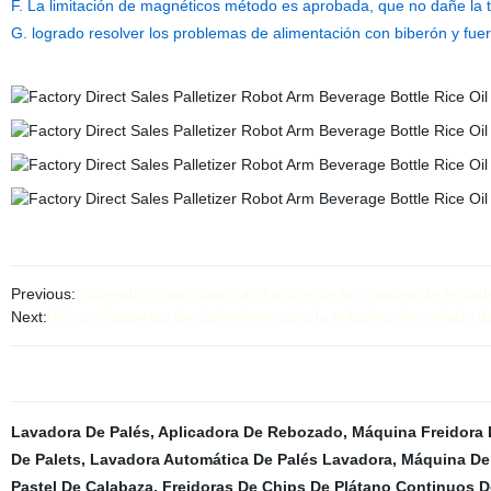
F. La limitación de magnéticos método es aprobada, que no dañe la ta
G. logrado resolver los problemas de alimentación con biberón y fuera 
Previous:
Automatic Snow Cake pan francés de la máquina de embal
Next:
{@Las chaquetas de aislamiento para la máquina de soplado de
Lavadora De Palés
,
Aplicadora De Rebozado
,
Máquina Freidora 
De Palets
,
Lavadora Automática De Palés Lavadora
,
Máquina De
Pastel De Calabaza
,
Freidoras De Chips De Plátano Continuos De