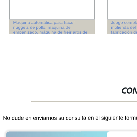
Máquina automática para hacer
Juego complet
nuggets de pollo, máquina de
molienda del
empanizado, máquina de freír aros de
fabricación d
cebolla, línea de producción
Ctnm15/15 de
CON
No dude en enviarnos su consulta en el siguiente form