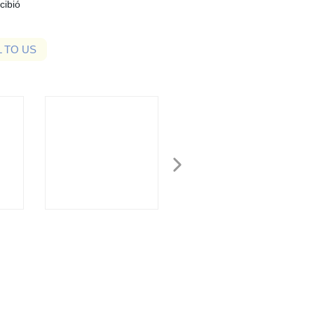
cibió
 TO US