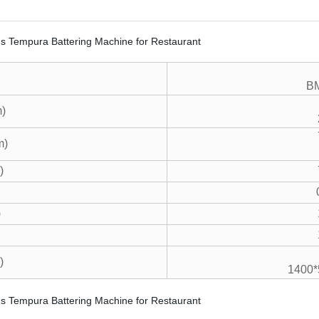
B
)
m)
)
)
)
1400*