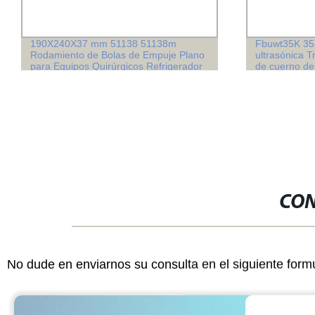
190X240X37 mm 51138 51138m
Fbuwt35K 35
Rodamiento de Bolas de Empuje Plano
ultrasónica 
para Equipos Quirúrgicos Refrigerador
de cuerno de
de Agua Fresadora Máquina de Plástico
Earloop Non
Equipos Auxiliares Máquina de Carga
CON
No dude en enviarnos su consulta en el siguiente form