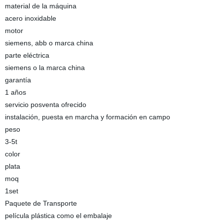
material de la máquina
acero inoxidable
motor
siemens, abb o marca china
parte eléctrica
siemens o la marca china
garantía
1 años
servicio posventa ofrecido
instalación, puesta en marcha y formación en campo
peso
3-5t
color
plata
moq
1set
Paquete de Transporte
película plástica como el embalaje