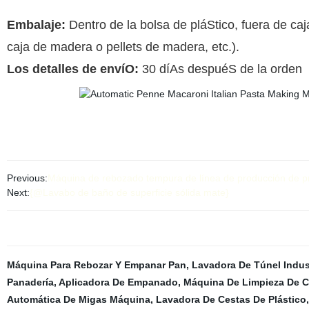
Embalaje:
Dentro de la bolsa de pláStico, fuera de ca
caja de madera o pellets de madera, etc.).
Los detalles de envíO:
30 díAs despuéS de la orden
Previous:
Máquina de rebozado tempura de línea de producción de 
Next:
{@Lavabo de baño de superficie sólida mate}
Máquina Para Rebozar Y Empanar Pan
,
Lavadora De Túnel Indust
Panadería
,
Aplicadora De Empanado
,
Máquina De Limpieza De C
Automática De Migas Máquina
,
Lavadora De Cestas De Plástico
,