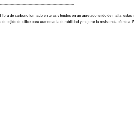
--------------------------------------------------------------
a de carbono formado en telas y tejidos en un apretado tejido de malla, estas 
ta de tejido de sílice para aumentar la durabilidad y mejorar la resistencia térmi