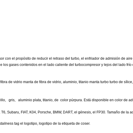
 con el propósito de reducir el retraso del turbo, el enfriador de admisión de air
e los gases contenidos en el lado caliente del turbocompresor y lejos del lado frí
ibra de vidrio manta de fibra de vidrio, aluminio, titanio manta turbo turbo de sí
illo
,
gris
,
aluminio plata
, titanio, de
color púrpura
. Está disponible en color de a
T4, T6, Subaru, FIAT, K04, Porsche, BMW, DART, el génesis, el FP30. Tamaño de la a
ilness tag el logotipo, logotipo de la etiqueta de coser.