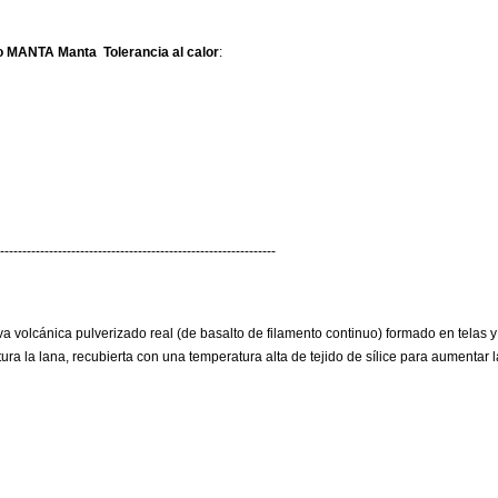
bo MANTA Manta
Tolerancia al calor
:
--------------------------------------------------------------
 volcánica pulverizado real (de basalto de filamento continuo) formado en telas y 
a la lana, recubierta con una temperatura alta de tejido de sílice para aumentar la