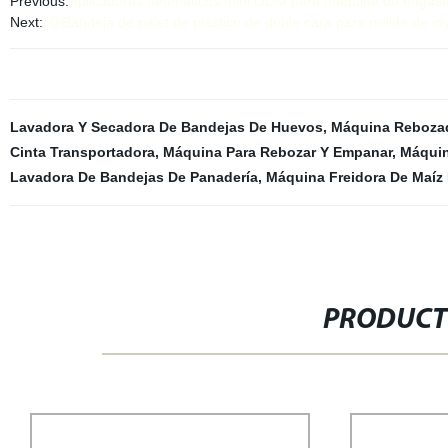
Previous:
Aplicadores neumáticos mini ODM para máquina de engaste 
Next:
{@Bandeja de palet de plástico de doble cara para molde de in
Lavadora Y Secadora De Bandejas De Huevos
,
Máquina Reboza
Cinta Transportadora
,
Máquina Para Rebozar Y Empanar
,
Máquin
Lavadora De Bandejas De Panadería
,
Máquina Freidora De Maíz
PRODUCT