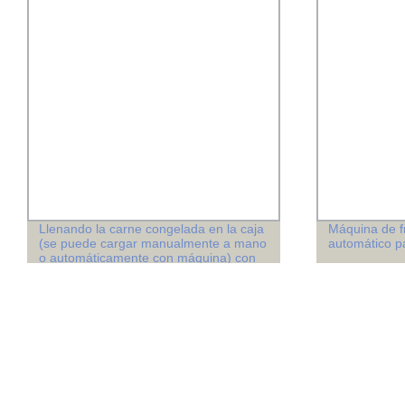
Llenando la carne congelada en la caja
Máquina de fr
(se puede cargar manualmente a mano
automático pa
o automáticamente con máquina) con
máquina de empaquetado que inserta
automáticamente la bolsa de polietileno