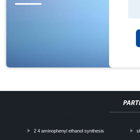
PART
http://www.cmer.site/api/getlink/8?url=https://www.dxkmachiner
2 4 aminophenyl ethanol synthesis
s