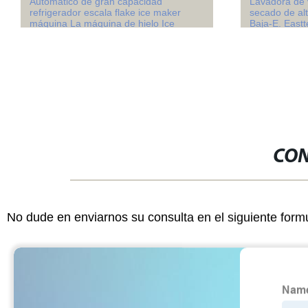
Automático de gran capacidad
Lavadora de 
refrigerador escala flake ice maker
secado de al
máquina La máquina de hielo Ice
Baja-E. Eastt
maker
CON
No dude en enviarnos su consulta en el siguiente form