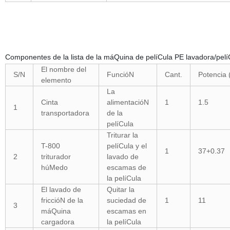
Componentes de la lista de la máQuina de pelíCula PE lavadora/pelí
El nombre del
S/N
FuncióN
Cant.
Potencia
elemento
La
Cinta
alimentacióN
1
1.5
1
transportadora
de la
pelíCula
Triturar la
T-800
pelíCula y el
1
37+0.37
2
triturador
lavado de
húMedo
escamas de
la pelíCula
El lavado de
Quitar la
friccióN de la
suciedad de
1
11
3
máQuina
escamas en
cargadora
la pelíCula