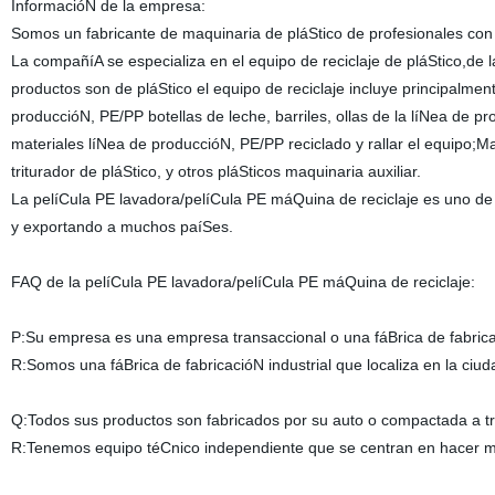
InformacióN de la empresa:
Somos un fabricante de maquinaria de pláStico de profesionales co
La compañíA se especializa en el equipo de reciclaje de pláStico,de 
productos son de pláStico el equipo de reciclaje incluye principalmen
produccióN, PE/PP botellas de leche, barriles, ollas de la líNea de pr
materiales líNea de produccióN, PE/PP reciclado y rallar el equipo;Ma
triturador de pláStico, y otros pláSticos maquinaria auxiliar.
La pelíCula PE lavadora/pelíCula PE máQuina de reciclaje es uno d
y exportando a muchos paíSes.
FAQ de la pelíCula PE lavadora/pelíCula PE máQuina de reciclaje:
P:Su empresa es una empresa transaccional o una fáBrica de fabrica
R:Somos una fáBrica de fabricacióN industrial que localiza en la ciu
Q:Todos sus productos son fabricados por su auto o compactada a 
R:Tenemos equipo téCnico independiente que se centran en hacer máQ