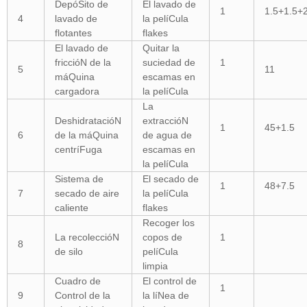
DepóSito de
El lavado de
1
1.5+1.5+
4
lavado de
la pelíCula
flotantes
flakes
El lavado de
Quitar la
friccióN de la
suciedad de
1
5
11
máQuina
escamas en
cargadora
la pelíCula
La
DeshidratacióN
extraccióN
1
45+1.5
6
de la máQuina
de agua de
centríFuga
escamas en
la pelíCula
Sistema de
El secado de
1
48+7.5
7
secado de aire
la pelíCula
caliente
flakes
Recoger los
La recoleccióN
copos de
1
8
de silo
pelíCula
limpia
Cuadro de
El control de
1
9
Control de la
la líNea de