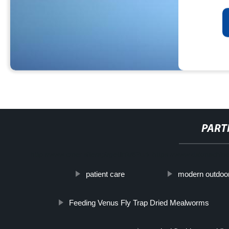
PART
http://www.cmer.site/api/getlink/8?url=https://www.dxkmachin
patient care
modern outdoor
Feeding Venus Fly Trap Dried Mealworms