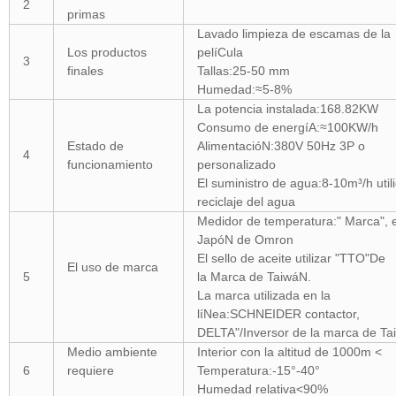
2
primas
Lavado limpieza de escamas de la
Los productos
pelíCula
3
finales
Tallas:25-50 mm
Humedad:≈5-8%
La potencia instalada:168.82KW
Consumo de energíA:≈100KW/h
Estado de
AlimentacióN:380V 50Hz 3P o
4
funcionamiento
personalizado
El suministro de agua:8-10m³/h utili
reciclaje del agua
Medidor de temperatura:" Marca", e
JapóN de Omron
El sello de aceite utilizar "TTO"De
El uso de marca
5
la Marca de TaiwáN.
La marca utilizada en la
líNea:SCHNEIDER contactor,
DELTA"/Inversor de la marca de T
Medio ambiente
Interior con la altitud de 1000m <
6
requiere
Temperatura:-15°-40°
Humedad relativa<90%