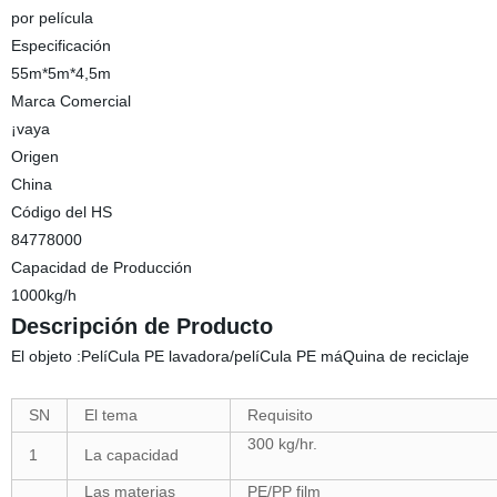
por película
Especificación
55m*5m*4,5m
Marca Comercial
¡vaya
Origen
China
Código del HS
84778000
Capacidad de Producción
1000kg/h
Descripción de Producto
El objeto :PelíCula PE lavadora/pelíCula PE máQuina de reciclaje
SN
El tema
Requisito
300 kg/hr.
1
La capacidad
Las materias
PE/PP film