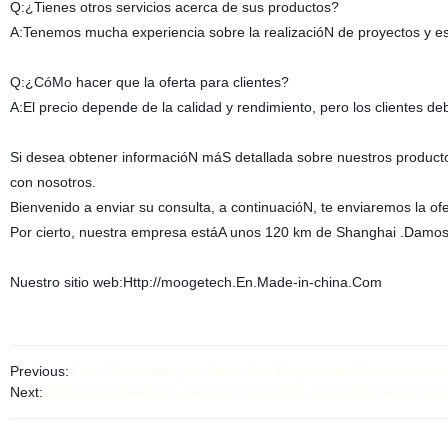
Q:¿Tienes otros servicios acerca de sus productos?
A:Tenemos mucha experiencia sobre la realizacióN de proyectos y esp
Q:¿CóMo hacer que la oferta para clientes?
A:El precio depende de la calidad y rendimiento, pero los clientes de
Si desea obtener informacióN máS detallada sobre nuestros producto
con nosotros.
Bienvenido a enviar su consulta, a continuacióN, te enviaremos la ofe
Por cierto, nuestra empresa estáA unos 120 km de Shanghai .Damos u
Nuestro sitio web:Http://moogetech.En.Made-in-china.Com
Previous:
3 en 1 Soldadura por Láser 3kw Máquina de Soldadura Láser
Next:
{@Máquina de fideos de acero inoxidable para alimentos a bas