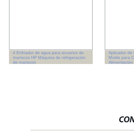
Aplicador de Cable de Alta Precisión /
Broasted pol
Molde para Crimpado de Terminales de
freír el pollo
Alimentación por el Final (JA-40E)
CON