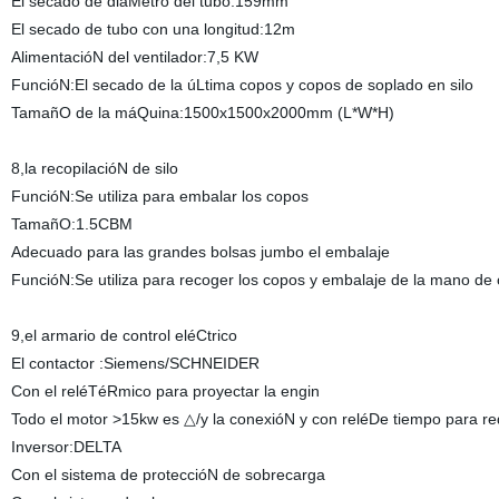
El secado de diáMetro del tubo:159mm
El secado de tubo con una longitud:12m
AlimentacióN del ventilador:7,5 KW
FuncióN:El secado de la úLtima copos y copos de soplado en silo
TamañO de la máQuina:1500x1500x2000mm (L*W*H)
8,la recopilacióN de silo
FuncióN:Se utiliza para embalar los copos
TamañO:1.5CBM
Adecuado para las grandes bolsas jumbo el embalaje
FuncióN:Se utiliza para recoger los copos y embalaje de la mano de
9,el armario de control eléCtrico
El contactor :Siemens/SCHNEIDER
Con el reléTéRmico para proyectar la engin
Todo el motor >15kw es △/y la conexióN y con reléDe tiempo para re
Inversor:DELTA
Con el sistema de proteccióN de sobrecarga