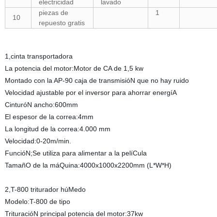
electricidad
lavado
piezas de
1
10
repuesto gratis
1,cinta transportadora
La potencia del motor:Motor de CA de 1,5 kw
Montado con la AP-90 caja de transmisióN que no hay ruido
Velocidad ajustable por el inversor para ahorrar energíA
CinturóN ancho:600mm
El espesor de la correa:4mm
La longitud de la correa:4.000 mm
Velocidad:0-20m/min.
FuncióN;Se utiliza para alimentar a la pelíCula
TamañO de la máQuina:4000x1000x2200mm (L*W*H)
2,T-800 triturador húMedo
Modelo:T-800 de tipo
TrituracióN principal potencia del motor:37kw