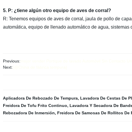
5. P: ¿tiene algún otro equipo de aves de corral?
R: Tenemos equipos de aves de corral, jaula de pollo de capa, 
automática, equipo de llenado automático de agua, sistemas d
Previous:
mejor vender Portique de lavado Automóvil Sin Contacto Un
Next:
{@China de fábrica tempura}
Aplicadora De Rebozado De Tempura
,
Lavadora De Cestas De Pl
Freidora De Tofu Frito Continuo
,
Lavadora Y Secadora De Band
Rebozadora De Inmersión
,
Freidora De Samosas De Rollitos De 