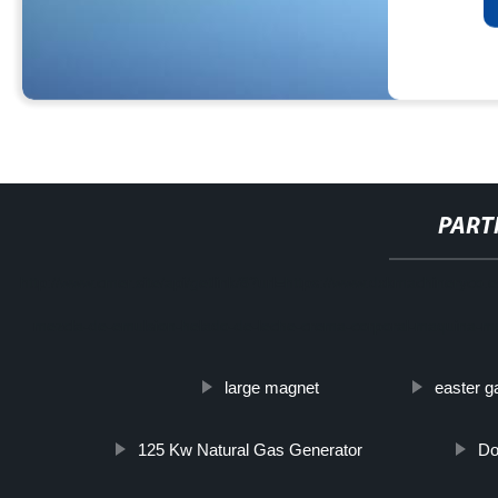
PART
http://www.cmer.site/api/getlink/8?url=https://www.dxkmachineryco.
mezcla-de-emulsion-helado-de-leche-crema-corporal-maquina-
large magnet
easter g
125 Kw Natural Gas Generator
Do