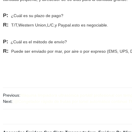
P:
¿Cuál es su plazo de pago?
R:
T/T,Western Union,L/C,y Paypal.esto es negociable.
P:
¿Cuál es el método de envío?
R:
Puede ser enviado por mar, por aire o por expreso (EMS, UPS, 
Previous:
Máquina limpiadora ultrasónica portátil profesional con temp
Next:
{@Congelador rápido de frutas por túnel automático continuo TC