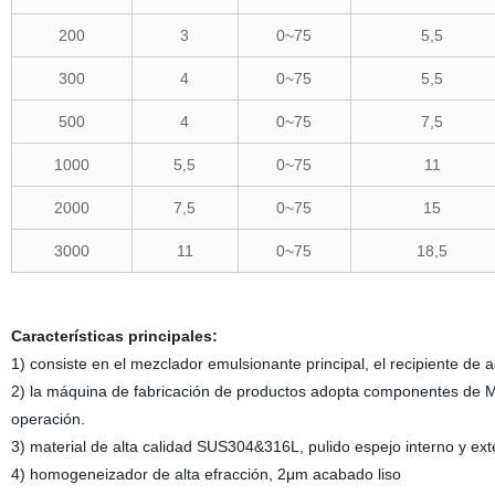
200
3
0~75
5,5
300
4
0~75
5,5
500
4
0~75
7,5
1000
5,5
0~75
11
2000
7,5
0~75
15
3000
11
0~75
18,5
Características principales:
1) consiste en el mezclador emulsionante principal, el recipiente de a
2) la máquina de fabricación de productos adopta componentes de M
operación.
3) material de alta calidad SUS304&316L, pulido espejo interno y e
4) homogeneizador de alta efracción, 2μm acabado liso