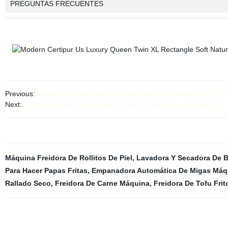
PREGUNTAS FRECUENTES
Previous:
Tejidos de punto tejido el tratamiento de la máquina para la
Next:
{@Cilindro neumático especial para la medicina, la máquina}
Máquina Freidora De Rollitos De Piel
,
Lavadora Y Secadora De 
Para Hacer Papas Fritas
,
Empanadora Automática De Migas Máq
Rallado Seco
,
Freidora De Carne Máquina
,
Freidora De Tofu Fri