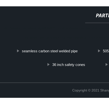
PART
http://www.cmer.site/api/getlink/8?url=https://www.dxkmachineryco.e
de-latex-natural-y-espuma-viscoelastica-con-cabecer
seamless carbon steel welded pipe
505
36 inch safety cones
Copyright © 2021 Shang