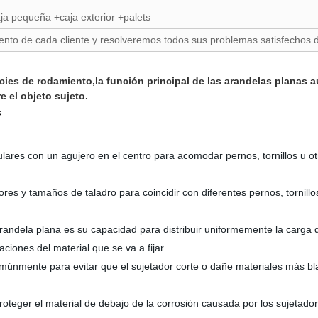
aja pequeña +caja exterior +palets
nto de cada cliente y resolveremos todos sus problemas satisfechos 
ies de rodamiento,la función principal de las arandelas planas a
e el objeto sujeto.
s
ulares con un agujero en el centro para acomodar pernos, tornillos u ot
es y tamaños de taladro para coincidir con diferentes pernos, tornillos
a arandela plana es su capacidad para distribuir uniformemente la carga
iones del material que se va a fijar.
omúnmente para evitar que el sujetador corte o dañe materiales más bl
roteger el material de debajo de la corrosión causada por los sujetador