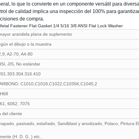
neral, lo que lo convierte en un componente versátil para divers
ol de calidad implica una inspección del 100% para garantizar e
ecisiones de compra.
 mayor arandela plana de suplemento
gún el dibujo o la muestra
12,9, A2-70, A4-80
SI, JIS, No estándar
 201.303.304.316.410
CARBONO: C1010,C1018,C1022,C1035K,C1045,2
,H68
061, 6062, 7075
del cliente
apado, pasivado, estañado, Sandblast y anodizado, Polaco, Pintura Ele
ente (H. D. G. ) etc..