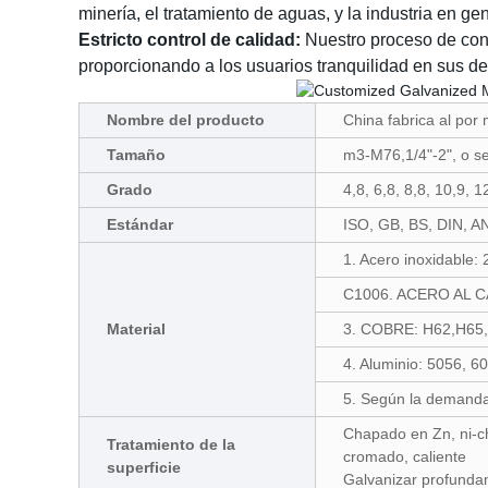
minería, el tratamiento de aguas, y la industria en ge
Estricto control de calidad:
Nuestro proceso de contr
proporcionando a los usuarios tranquilidad en sus d
Nombre del producto
China fabrica al por
Tamaño
m3-M76,1/4"-2", o se
Grado
4,8, 6,8, 8,8, 10,9, 
Estándar
ISO, GB, BS, DIN, AN
1. Acero inoxidable:
C1006. ACERO AL 
Material
3. COBRE: H62,H65
4. Aluminio: 5056, 6
5. Según la demanda 
Chapado en Zn, ni-ch
Tratamiento de la
cromado, caliente
superficie
Galvanizar profundam