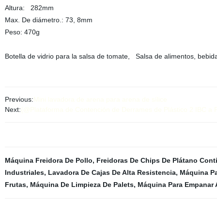
Altura: 282mm
Max. De diámetro.: 73, 8mm
Peso: 470g
Botella de vidrio para la salsa de tomate, Salsa de alimentos, bebida
Previous:
Mini lavadora de arena para arena de sílice
Next:
{@Plataforma de Contención de Derrames de Plástico 2 IBC a
Máquina Freidora De Pollo
,
Freidoras De Chips De Plátano Cont
Industriales
,
Lavadora De Cajas De Alta Resistencia
,
Máquina P
Frutas
,
Máquina De Limpieza De Palets
,
Máquina Para Empanar 