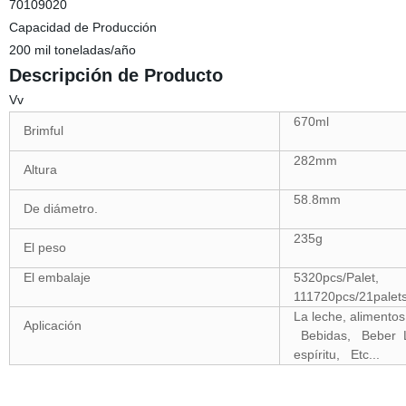
70109020
Capacidad de Producción
200 mil toneladas/año
Descripción de Producto
Vv
670ml
Brimful
282mm
Altura
58.8mm
De diámetro.
235g
El peso
El embalaje
5320pcs/Palet,
111720pcs/21palet
La leche, alimentos
Aplicación
Bebidas, Beber Li
espíritu, Etc...