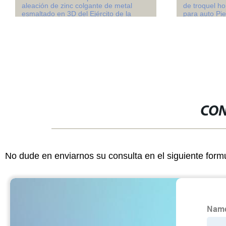
aleación de zinc colgante de metal
de troquel ho
esmaltado en 3D del Ejército de la
para auto Pi
policía Debossed Premio insignia de
solapa/Distintivo (561)
CON
No dude en enviarnos su consulta en el siguiente form