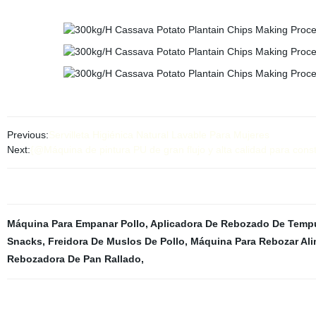
Previous:
Servilleta Higiénica Natural Lavable Para Mujeres
Next:
{@Máquina de pintura PU de gran flujo y alta calidad para con
Máquina Para Empanar Pollo
,
Aplicadora De Rebozado De Temp
Snacks
,
Freidora De Muslos De Pollo
,
Máquina Para Rebozar Al
Rebozadora De Pan Rallado
,